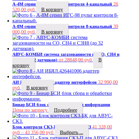
26
А-4М серии ИГС-98 пульт контроля 4-канальный
520,00
руб
В корзину
39
А-8М серии ИГС-98 пульт контроля 8-канальный
000,00
руб
В корзину
АВУС-КОМБИ система загазованности на CO, CH4 и
от 28848,00 руб
В
C3H8 (до 32 датчиков)
корзину
32 990,00
АИ ИБЯЛ.426441006 адаптер интерфейсов
руб
В корзину
Бинар БСИ блок сбора и обработки информации
Цена по запросу
Подробнее
41 328,00
Блок контроля СКЗ-БК для АВУС-СКЗ
руб
–
43 356,00
руб
Выбрать ...