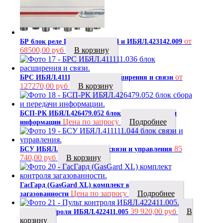
от
БР блок реле ИБЯЛ.423142.004 и ИБЯЛ.423142.009
68500,00 руб
В корзину
от
БРС ИБЯЛ.411111.036 блок расширения и связи
127270,00 руб
В корзину
БСП-РК ИБЯЛ.426479.052 блок сбора и передачи
Цена по запросу
Подробнее
информации
85
БСУ ИБЯЛ.411111.044 блок связи и управления
740,00
руб
В корзину
ГасГард (GasGard XL) комплект контроля
Цена по запросу
Подробнее
загазованности
39 920,00
руб
В
Пульт контроля ИБЯЛ.422411.005
корзину