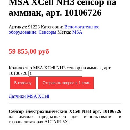
MSA XCell NH3 сенсор на
аммиак, арт. 10106726
Артикул:
91223
Категории:
Вспомогательное
оборудование
,
Сенсоры
Метка:
MSA
59 855,00
руб
Количество MSA XCell NH3 сенсор на аммиак, арт.
10106726
В корзину
Отправить запрос в 1 клик
Датчики MSA XCell
Сенсор электрохимический XCell NH3 арт. 10106726
на аммиак предназначен для использования в
газоанализаторах ALTAIR 5X.