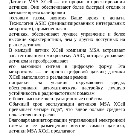
Датчики MSA XCell — это прорыв в проектировании
датчиков. Они обеспечивают более быстрый отклик и
меньшее время калибровки
тестовым газом, экономя Ваше время и деньги.
Технология ASIC (специализированных интегральных
микросхем), примененная в
датчиках, обеспечивает лучшее управление и более
высокие характеристики, чем у других доступных на
рынке датчиков.
В каждый датчик XCell компания MSA встраивает
запатентованную микросхему ASIC, которая управляет
датчиком и преобразовывает
его выходной сигнал в цифровую форму. Эта
микросхема — не просто цифровой датчик; датчики
XCell выполняют в реальном времени
поправки на условия окружающей среды,
обеспечивают автоматическую настройку, лучшую
устойчивость к радиочастотным помехам
и более высокие эксплуатационные свойства.
Обычный срок эксплуатации датчиков MSA XCell
превышает четыре года*, что вдвое больше среднего
показателя по отрасли.
Благодаря миниатюризации управляющей электронной
схемы и ее размещению внутри самого датчика,
датчики MSA XCell предлагают