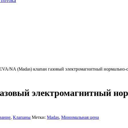
 потока
 EVA/NA (Madas) клапан газовый электромагнитный нормально-
газовый электромагнитный н
вание
,
Клапаны
Метки:
Madas
,
Минимальная цена