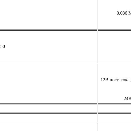
0,036 
50
12В пост. тока
24В