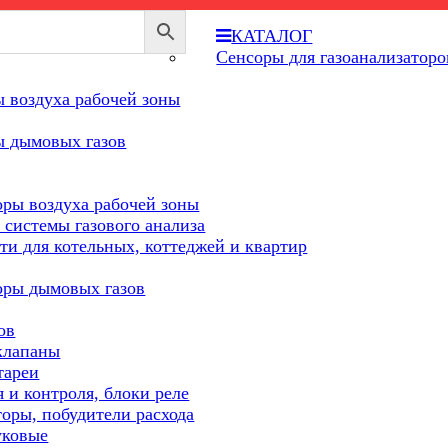
КАТАЛОГ
Сенсоры для газоанализаторо
 воздуха рабочей зоны
ы дымовых газов
оры воздуха рабочей зоны
 системы газового анализа
ти для котельных, коттеджей и квартир
оры дымовых газов
ов
клапаны
тареи
 и контроля, блоки реле
торы, побудители расхода
уковые