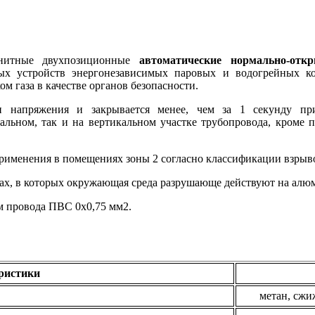
гнитные двухпозиционные
автоматические нормально-откр
ых устройств энергонезависимых паровых и водогрейных кот
м газа в качестве органов безопасности.
 напряжения и закрывается менее, чем за 1 секунду пр
нтальном, так и на вертикальном участке трубопровода, кроме
рименения в помещениях зоны 2 согласно классификации взрыво
тах, в которых окружающая среда разрушающе действуют на алюм
м провода ПВС 0х0,75 мм2.
ристики
метан, сжиж