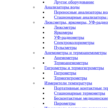
Другое оборудование
Анализаторы воды
Переносные анализаторы во
Стационарные анализаторы
Люксметры, яркомеры, УФ-радио
Люксметры
Яркомеры
УФ-радиометры
Спектроколориметры
Пульсметры
Анемометры и термоанемометры
Анемометры
Термоанемометры
Гигрометры и термогигрометры
Гигрометры
Термогигрометры
Измерители температуры
Портативные контактные т
Стационарные термометры
Бесконтактные медицински
Пирометры