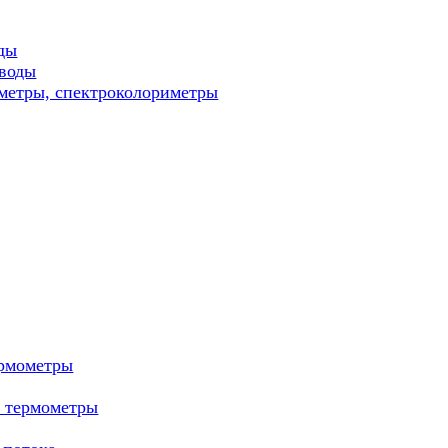
ды
 воды
метры, спектроколориметры
ермометры
е термометры