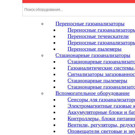
Переносные газоанализаторы
Переносные газоанализаторы
Переносные течеискатели
Переносные газоанализатор
Переносные пылемеры
Стационарные газоанализаторы
Стационарные газоанализат
Газоаналитические системы,
Сигнализаторы загазованнос
Стационарные пылемеры
Стационарные газоанализат
Вспомогательное оборудование
Сенсоры для газоанализатор
Электромагнитные газовые 
Аккумуляторные блоки и ба
Контроллеры, блоки питания
Вентили, регуляторы, редук
Оповещатели световые и зв