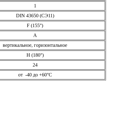
1
DIN 43650 (СЭ11)
F (155°)
А
вертикальное, горизонтальное
Н (180°)
24
от -40 до +60°С