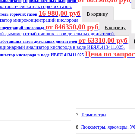
зоанализатор промышленных выбросов
16 980,00
руб
В корзину
тель горючих газов
от 846350,00 руб
В корзину
нцентраций кислорода
от 63310,00 руб
аботавших газов дизельных двигателей
Цена по запро
изатор кислорода в воде ИБЯЛ.413411.025
Термометры
Люксметры, яркомеры, У