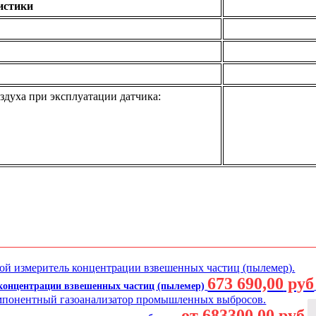
истики
духа при эксплуатации датчика:
673 690,00
руб
 концентрации взвешенных частиц (пылемер)
от 683300,00 руб