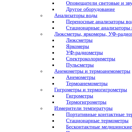
Оповещатели световые и зв
Другое оборудование
Анализаторы воды
Переносные анализаторы во
Стационарные анализаторы
Люксметры, яркомеры, УФ-радио
Люксметры
Яркомеры
УФ-радиометры
Спектроколориметры
Пульсметры
Анемометры и термоанемометры
Анемометры
Термоанемометры
Гигрометры и термогигрометры
Гигрометры
Термогигрометры
Измерители температуры
Портативные контактные т
Стационарные термометры
Бесконтактные медицински