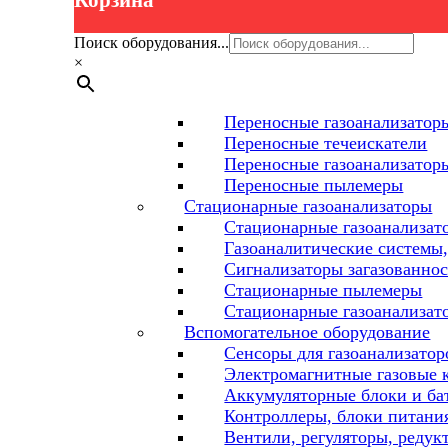
Корзина
Поиск оборудования...
×
Переносные газоанализаторы
Переносные течеискатели
Переносные газоанализатор
Переносные пылемеры
Стационарные газоанализаторы
Стационарные газоанализат
Газоаналитические системы,
Сигнализаторы загазованнос
Стационарные пылемеры
Стационарные газоанализат
Вспомогательное оборудование
Сенсоры для газоанализатор
Электромагнитные газовые 
Аккумуляторные блоки и ба
Контроллеры, блоки питания
Вентили, регуляторы, редук