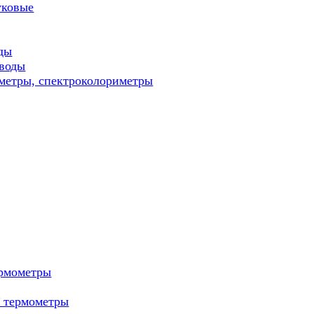
уковые
ды
 воды
метры, спектроколориметры
ермометры
е термометры