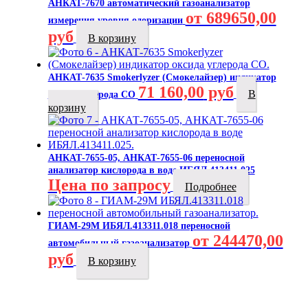
АНКАТ-7670 автоматический газоанализатор
от 689650,00
измерения уровня одоризации
руб
В корзину
АНКАТ-7635 Smokerlyzer (Смокелайзер) индикатор
71 160,00
руб
В
оксида углерода CO
корзину
АНКАТ-7655-05, АНКАТ-7655-06 переносной
анализатор кислорода в воде ИБЯЛ.413411.025
Цена по запросу
Подробнее
ГИАМ-29М ИБЯЛ.413311.018 переносной
от 244470,00
автомобильный газоанализатор
руб
В корзину