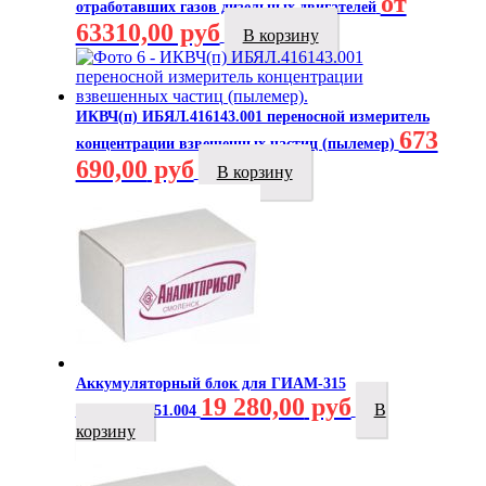
от
отработавших газов дизельных двигателей
63310,00 руб
В корзину
ИКВЧ(п) ИБЯЛ.416143.001 переносной измеритель
673
концентрации взвешенных частиц (пылемер)
690,00
руб
В корзину
Аккумуляторный блок для ГИАМ-315
19 280,00
руб
В
ИБЯЛ.563251.004
корзину