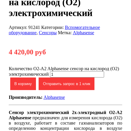
на кислород (O2)
электрохимический
Артикул:
91241
Категории:
Вспомогательное
оборудование
,
Сенсоры
Метка:
Alphasense
4 420,00
руб
Количество O2-A2 Alphasense сенсор на кислород (O2)
электрохимический
В корзину
Отправить запрос в 1 клик
Производитель:
Alphasense
Сенсор электрохимический 2х-электродный O2-A2
Alphasense
предназначен для измерения кислорода (O2)
в воздухе,
работает в составе газоанализаторов по
определению концентрации кислорода в воздухе