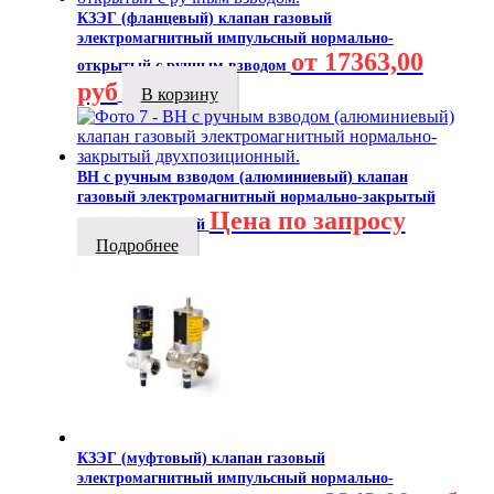
КЗЭГ (фланцевый) клапан газовый
электромагнитный импульсный нормально-
от 17363,00
открытый с ручным взводом
руб
В корзину
ВН с ручным взводом (алюминиевый) клапан
газовый электромагнитный нормально-закрытый
Цена по запросу
двухпозиционный
Подробнее
КЗЭГ (муфтовый) клапан газовый
электромагнитный импульсный нормально-