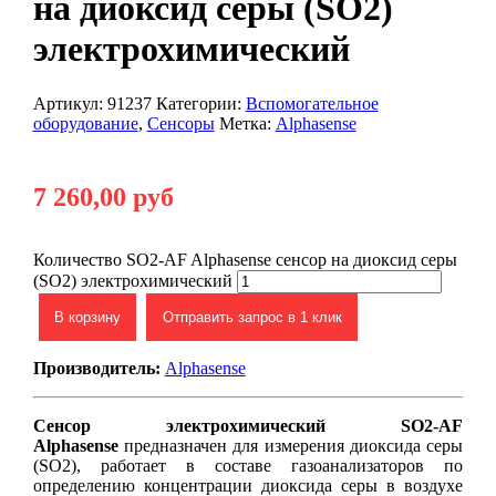
на диоксид серы (SO2)
электрохимический
Артикул:
91237
Категории:
Вспомогательное
оборудование
,
Сенсоры
Метка:
Alphasense
7 260,00
руб
Количество SO2-AF Alphasense сенсор на диоксид серы
(SO2) электрохимический
В корзину
Отправить запрос в 1 клик
Производитель:
Alphasense
Сенсор электрохимический SO2-AF
Alphasense
предназначен для измерения диоксида серы
(SO2), работает в составе газоанализаторов по
определению концентрации диоксида серы в воздухе