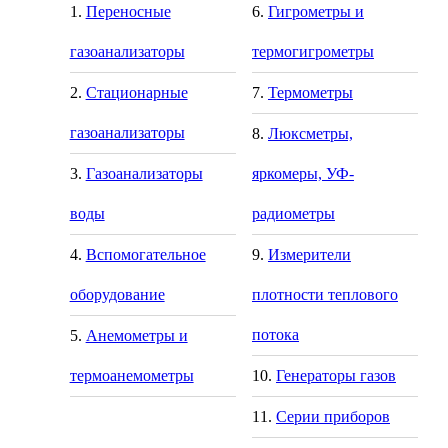
Переносные
Гигрометры и
газоанализаторы
термогигрометры
Стационарные
Термометры
газоанализаторы
Люксметры,
Газоанализаторы
яркомеры, УФ-
воды
радиометры
Вспомогательное
Измерители
оборудование
плотности теплового
потока
Анемометры и
термоанемометры
Генераторы газов
Серии приборов