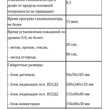
0,5
долях от предела основной
погрешности не превышает
Время прогрева газоанализатора,
15 мин.
не более
Время установления показаний по
уровню 0.9, не более:
20 сек.
– метан, пропан, гексан,
90 сек.
– оксид углерода
Габаритные размеры:
– блок датчиков,
50х50х165 мм
– блок индикации исп. И21Д2
260x240x120 мм
– блок индикации исп. И22Д2
155х90х60 мм
– блок коммутации
156x86x58 мм