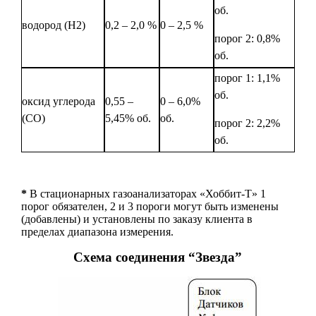
об.
водород (Н2)
0,2 – 2,0 %
0 – 2,5 %
порог 2: 0,8%
об.
порог 1: 1,1%
об.
оксид углерода
0,55 –
0 – 6,0%
(СО)
5,45% об.
об.
порог 2: 2,2%
об.
*
В стационарных газоанализаторах «Хоббит-Т» 1
порог обязателен, 2 и 3 пороги могут быть изменены
(добавлены) и установлены по заказу клиента в
пределах диапазона измерения.
Схема соединения “Звезда”