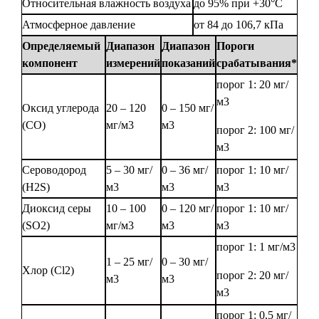
Относительная влажность воздуха
до 95% при +30°С
Атмосферное давление
от 84 до 106,7 кПа
Определяемый
Диапазон
Диапазон
Пороги
компонент
измерений
показаний
срабатывания*
порог 1: 20 мг/
м3
Оксид углерода
20 – 120
0 – 150 мг/
(СО)
мг/м3
м3
порог 2: 100 мг/
м3
Сероводород
5 – 30 мг/
0 – 36 мг/
порог 1: 10 мг/
(H2S)
м3
м3
м3
Диоксид серы
10 – 100
0 – 120 мг/
порог 1: 10 мг/
(SO2)
мг/м3
м3
м3
порог 1: 1 мг/м3
1 – 25 мг/
0 – 30 мг/
Хлор (Cl2)
порог 2: 20 мг/
м3
м3
м3
порог 1: 0,5 мг/