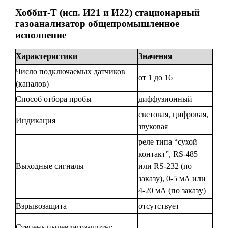
Хоббит-Т (исп. И21 и И22) стационарный
газоанализатор общепромышленное
исполнение
Характеристики
Значения
Число подключаемых датчиков
от 1 до 16
(каналов)
Способ отбора пробы
диффузионный
световая, цифровая,
Индикация
звуковая
реле типа “сухой
контакт”, RS-485
Выходные сигналы
или RS-232 (по
заказу), 0-5 мА или
4-20 мА (по заказу)
Взрывозащита
отсутствует
Степень пылевлагозащиты: