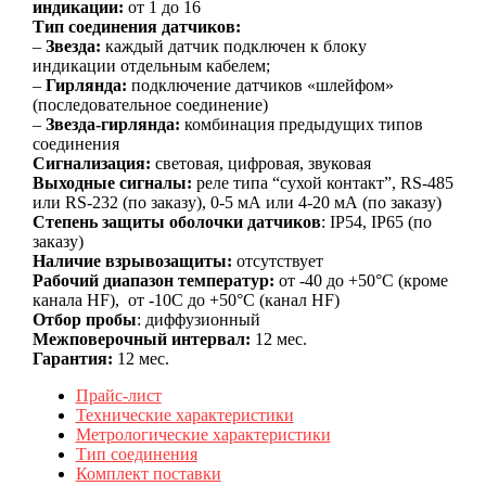
индикации:
от 1 до 16
Тип соединения датчиков:
–
Звезда:
каждый датчик подключен к блоку
индикации отдельным кабелем;
–
Гирлянда:
подключение датчиков «шлейфом»
(последовательное соединение)
–
Звезда-гирлянда:
комбинация предыдущих типов
соединения
Сигнализация:
световая, цифровая, звуковая
Выходные сигналы:
реле типа “сухой контакт”, RS-485
или RS-232 (по заказу), 0-5 мА или 4-20 мА (по заказу)
Степень защиты оболочки датчиков
: IP54, IP65 (по
заказу)
Наличие взрывозащиты:
отсутствует
Рабочий диапазон температур:
от -40 до +50°С (кроме
канала HF), от -10С до +50°С (канал HF)
Отбор пробы
: диффузионный
Межповерочный интервал:
12 мес.
Гарантия:
12 мес.
Прайс-лист
Технические характеристики
Метрологические характеристики
Тип соединения
Комплект поставки