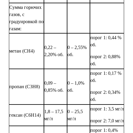
Сумма горючих
газов, с
градуировкой по
газам:
порог 1: 0,44 %
об.
0,22 –
0 – 2,55%
метан (СН4)
2,20% об.
об.
порог 2: 0,88%
об.
порог 1: 0,17 %
об.
0,09 –
0 – 1,0%
пропан (С3Н8)
0,85% об.
об.
порог 2: 0,34%
об.
порог 1: 3,5 мг/л
1,8 – 17,5
0 – 25,5
гексан (С6Н14)
мг/л
мг/л
порог 2: 7,0 мг/л
порог 1: 0,4%