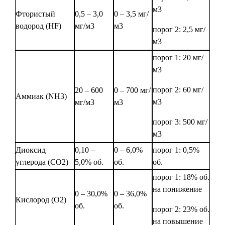
м3
Фтористый
0,5 – 3,0
0 – 3,5 мг/
водород (HF)
мг/м3
м3
порог 2: 2,5 мг/
м3
порог 1: 20 мг/
м3
порог 2: 60 мг/
20 – 600
0 – 700 мг/
Аммиак (NH3)
м3
мг/м3
м3
порог 3: 500 мг/
м3
Диоксид
0,10 –
0 – 6,0%
порог 1: 0,5%
углерода (СО2)
5,0% об.
об.
об.
порог 1: 18% об.
на понижение
0 – 30,0%
0 – 36,0%
Кислород (О2)
об.
об.
порог 2: 23% об.
на повышение