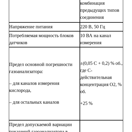
комбинация
предыдущих типов
соединения
Напряжение питания
220 В, 50 Гц
Потребляемая мощность блоков
10 ВА на канал
датчиков
измерения
±(0,05 C + 0,2) % об.,
Предел основной погрешности
где С-
газоанализатора:
действительная
– для каналов измерения
концентрация О2, %
кислорода,
об.
– для остальных каналов
+25 %
Предел допускаемой вариации
показаний газоанализатора в