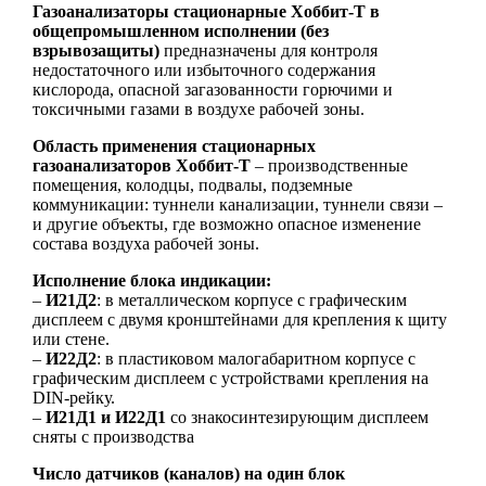
Газоанализаторы стационарные Хоббит-Т в
общепромышленном исполнении
(без
взрывозащиты)
предназначены для контроля
недостаточного или избыточного содержания
кислорода, опасной загазованности горючими и
токсичными газами в воздухе рабочей зоны.
Область применения стационарных
газоанализаторов Хоббит-Т
– производственные
помещения, колодцы, подвалы, подземные
коммуникации: туннели канализации, туннели связи –
и другие объекты, где возможно опасное изменение
состава воздуха рабочей зоны.
Исполнение блока индикации:
–
И21Д2
: в металлическом корпусе с графическим
дисплеем с двумя кронштейнами для крепления к щиту
или стене.
–
И22Д2
: в пластиковом малогабаритном корпусе с
графическим дисплеем с устройствами крепления на
DIN-рейку.
–
И21Д1 и И22Д1
со знакосинтезирующим дисплеем
сняты с производства
Число датчиков (каналов) на один блок