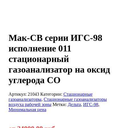
Мак-СВ серии ИГС-98
исполнение 011
стационарный
газоанализатор на оксид
углерода CO
Артикул:
21043
Категории:
Стационарные
газоанализаторы
,
Стационарные газоанализаторы
воздуха рабочей зоны
Метки:
Дельта
,
ИГС-98
,
Минимальная цена