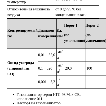
температур
Относительная влажность
от 0 до 95 % без
воздуха
конденсации влаги
Порог 1
Порог 2
Контролируемый
Диапазон
Ед.
(по
(по
газ
измерения
изм.
умолчанию)
умолчанию
мг/
0,01 – 32,0
–
–
3
м
Оксид углерода
мг/
(угарный газ,
0,1 – 320
20,0
100
3
м
CO)
г/
0,001 – 3,2
–
–
3
м
Газоанализатор серии ИГС-98 Мак-СВ,
исполнение 011
Паспорт на газоанализатор