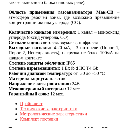
заказе выносного блока силовых реле).
Область применения газоанализатора Мак-СВ –
атмосфера рабочей зоны, где возможно превышение
концентрации оксида углерода (CO).
Количество каналов измерения:
1 канал – монооксид
углерода (оксид углерода, CO)
Сигнализация:
световая, звуковая, цифровая
Выходные сигналы:
4-20 мА, 3 оптореле (Порог 1,
Порог 2, Неисправность), нагрузка не более 100мА на
каждом контакте
Степень защиты оболочки
: IP65
Степень взрывозащиты:
1 Ex ib d IIC T4 Gb
Рабочий диапазон температур:
от -30 до +50 °С
Материал корпуса:
пластик
Напряжение электропитания:
24В
Межповерочный интервал:
12 мес.
Гарантийный срок:
12 мес.
Прайс-лист
Технические характеристики
Метрологические характеристики
Комплект поставки