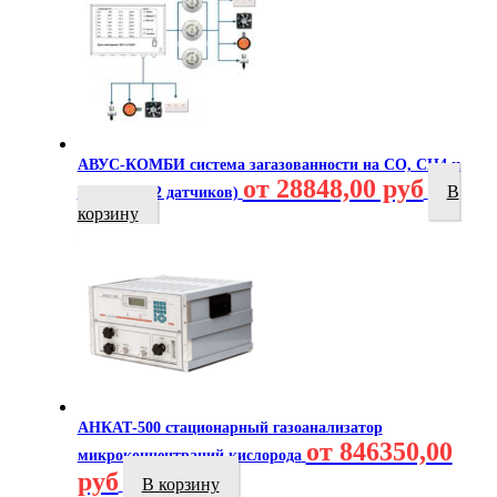
АВУС-КОМБИ система загазованности на CO, CH4 и
от 28848,00 руб
В
C3H8 (до 32 датчиков)
корзину
АНКАТ-500 стационарный газоанализатор
от 846350,00
микроконцентраций кислорода
руб
В корзину