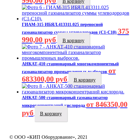
990,00
руб
В корзину
ГИАМ-315 ИБЯЛ.413311.025 переносной
375
газоанализатор суммы углеводородов (C1-C10)
990,00
руб
В корзину
АНКАТ-410 стационарный многокомпонентный
от
газоанализатор промышленных выбросов
683300,00 руб
В корзину
АНКАТ-500 стационарный газоанализатор
от 846350,00
микроконцентраций кислорода
руб
В корзину
© ООО «КИП Оборудование», 2021