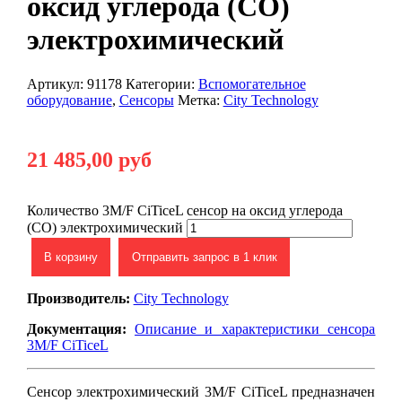
оксид углерода (CO)
электрохимический
Артикул:
91178
Категории:
Вспомогательное
оборудование
,
Сенсоры
Метка:
City Technology
21 485,00
руб
Количество 3M/F CiTiceL сенсор на оксид углерода
(CO) электрохимический
В корзину
Отправить запрос в 1 клик
Производитель:
City Technology
Документация:
Описание и характеристики сенсора
3M/F CiTiceL
Сенсор электрохимический 3M/F CiTiceL предназначен