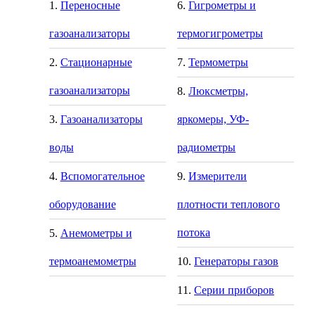
Переносные
Гигрометры и
газоанализаторы
термогигрометры
Стационарные
Термометры
газоанализаторы
Люксметры,
Газоанализаторы
яркомеры, УФ-
воды
радиометры
Вспомогательное
Измерители
оборудование
плотности теплового
потока
Анемометры и
термоанемометры
Генераторы газов
Серии приборов