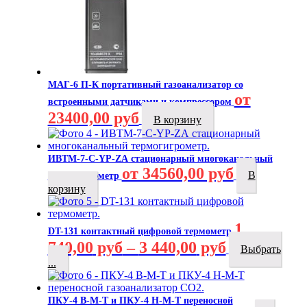
МАГ-6 П-К портативный газоанализатор со
от
встроенными датчиками и компрессором
23400,00 руб
В корзину
ИВТМ-7-C-YР-ZА стационарный многоканальный
от 34560,00 руб
В
термогигрометр
корзину
1
DT-131 контактный цифровой термометр
740,00
руб
–
3 440,00
руб
Выбрать
...
ПКУ-4 В-М-Т и ПКУ-4 Н-М-Т переносной