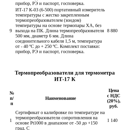
прибор, РЭ и паспорт, госповерка.
ИТ-17 К-03 (6-500) портативный измеритель
температуры с жестко закрепленным
термопреобразователем (зондом)
температуры на основе термопары ХА, без
9
выхода на ПК. Длина термопреобразователя
8 880
500 мм, диаметр 6 мм. Длина
соединительного кабеля 1,5 м, температура
от - 40 ºС до + 250 ºС. Комплект поставки:
прибор, РЭ и паспорт, госповерка.
Термопреобразователи для термометра
ИТ-17 К
Цена
№
с НДС
п/
Наименование
(20%),
п
руб.
Сертификат о калибровке по температуре на
термопреобразователи сопротивления на
1
1 140
основе Pt1000 в диапазоне от -50 до +150
град. С