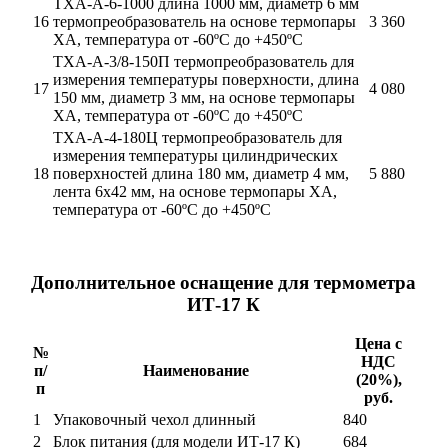
ТХА-А-6-1000 длина 1000 мм, диаметр 6 мм
16
термопреобразователь на основе термопары
3 360
ХА, температура от -60ºС до +450ºС
ТХА-А-3/8-150П термопреобразователь для
измерения температуры поверхности, длина
17
4 080
150 мм, диаметр 3 мм, на основе термопары
ХА, температура от -60ºС до +450ºС
ТХА-А-4-180Ц термопреобразователь для
измерения температуры цилиндрических
18
поверхностей длина 180 мм, диаметр 4 мм,
5 880
лента 6х42 мм, на основе термопары ХА,
температура от -60ºС до +450ºС
Дополнительное оснащение для термометра
ИТ-17 К
Цена с
№
НДС
п/
Наименование
(20%),
п
руб.
1
Упаковочный чехол длинный
840
2
Блок питания (для модели ИТ-17 К)
684