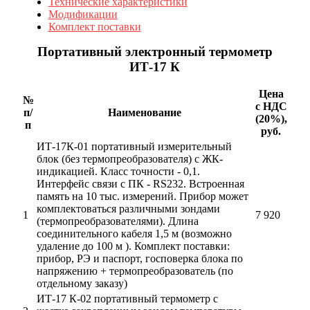
Технические характеристики
Модификации
Комплект поставки
Портативный электронный термометр
ИТ-17 К
Цена
№
с НДС
п/
Наименование
(20%),
п
руб.
ИТ-17К-01 портативный измерительный
блок (без термопреобразователя) с ЖК-
индикацией. Класс точности - 0,1.
Интерфейс связи с ПК - RS232. Встроенная
память на 10 тыс. измерений. Прибор может
комплектоваться различными зондами
1
7 920
(термопреобразователями). Длина
соединительного кабеля 1,5 м (возможно
удаление до 100 м ). Комплект поставки:
прибор, РЭ и паспорт, госповерка блока по
напряжению + термопреобразователь (по
отдельному заказу)
ИТ-17 К-02 портативный термометр с