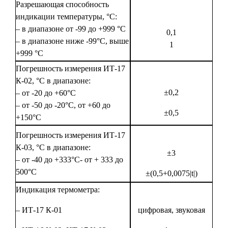
Разрешающая способность
индикации температуры, °С:
– в диапазоне от -99 до +999 °С
0,1
– в диапазоне ниже -99°С, выше
1
+999 °С
Погрешность измерения ИТ-17
К-02, °С в диапазоне:
±0,2
– от -20 до +60°С
– от -50 до -20°С, от +60 до
±0,5
+150°С
Погрешность измерения ИТ-17
К-03, °С в диапазоне:
±3
– от -40 до +333°С- от + 333 до
500°С
±(0,5+0,0075|t|)
Индикация термометра:
– ИТ-17 К-01
цифровая, звуковая