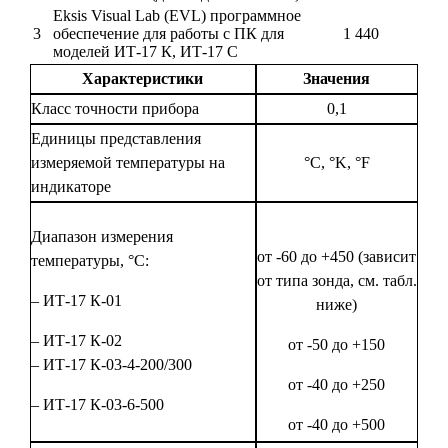
Eksis Visual Lab (EVL) программное
3
обеспечение для работы с ПК для
1 440
моделей ИТ-17 К, ИТ-17 С
Характеристики
Значения
Класс точности прибора
0,1
Единицы представления
измеряемой температуры на
°С, °K, °F
индикаторе
Диапазон измерения
от -60 до +450 (зависит
температуры, °С:
от типа зонда, см. табл.
– ИТ-17 К-01
ниже)
– ИТ-17 К-02
от -50 до +150
– ИТ-17 К-03-4-200/300
от -40 до +250
– ИТ-17 К-03-6-500
от -40 до +500