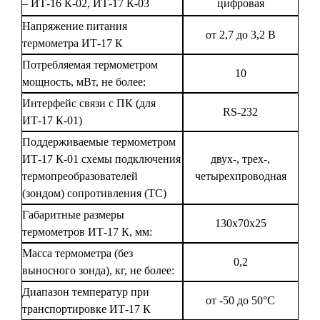
– ИТ-16 К-02, ИТ-17 К-03
цифровая
Напряжение питания
от 2,7 до 3,2 В
термометра ИТ-17 К
Потребляемая термометром
10
мощность, мВт, не более:
Интерфейс связи с ПК (для
RS-232
ИТ-17 К-01)
Поддерживаемые термометром
ИТ-17 К-01 схемы подключения
двух-, трех-,
термопреобразователей
четырехпроводная
(зондом) сопротивления (ТС)
Габаритные размеры
130x70x25
термометров ИТ-17 К, мм:
Масса термометра (без
0,2
выносного зонда), кг, не более:
Диапазон температур при
от -50 до 50°С
транспортировке ИТ-17 К