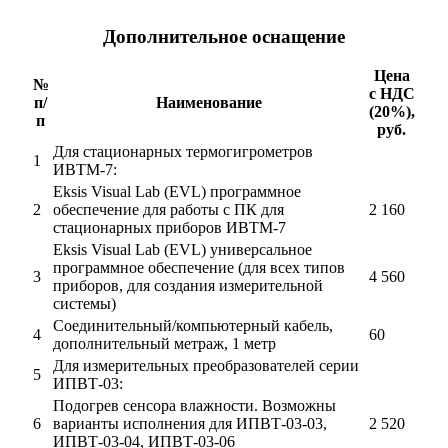
Дополнительное оснащение
Цена
№
с НДС
п/
Наименование
(20%),
п
руб.
Для стационарных термогигрометров
1
ИВТМ-7:
Eksis Visual Lab (EVL) программное
2
обеспечение для работы с ПК для
2 160
стационарных приборов ИВТМ-7
Eksis Visual Lab (EVL) универсальное
программное обеспечение (для всех типов
3
4 560
приборов, для создания измерительной
системы)
Соединительный/компьютерный кабель,
4
60
дополнительный метраж, 1 метр
Для измерительных преобразователей серии
5
ИПВТ-03:
Подогрев сенсора влажности. Возможны
6
варианты исполнения для ИПВТ-03-03,
2 520
ИПВТ-03-04, ИПВТ-03-06