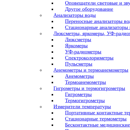
Оповещатели световые и зв
Другое оборудование
Анализаторы воды
Переносные анализаторы во
Стационарные анализаторы
Люксметры, яркомеры, УФ-радио
Люксметры
Яркомеры
УФ-радиометры
Спектроколориметры
Пульсметры
Анемометры и термоанемометры
Анемометры
Термоанемометры
Гигрометры и термогигрометры
Гигрометры
Термогигрометры
Измерители температуры
Портативные контактные т
Стационарные термометры
Бесконтактные медицински