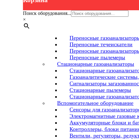
Корзина
Поиск оборудования...
×
Переносные газоанализаторы
Переносные течеискатели
Переносные газоанализатор
Переносные пылемеры
Стационарные газоанализаторы
Стационарные газоанализат
Газоаналитические системы,
Сигнализаторы загазованнос
Стационарные пылемеры
Стационарные газоанализат
Вспомогательное оборудование
Сенсоры для газоанализатор
Электромагнитные газовые 
Аккумуляторные блоки и ба
Контроллеры, блоки питания
Вентили, регуляторы, редук