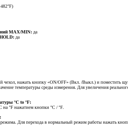
+482°F)
ений MAX/MIN:
да
 HOLD:
да
 чехол, нажать кнопку «ON/OFF» (Вкл. /Выкл.) и поместить щу
начение температуры среды измерения. Для увеличения реальног
туры °C to °F:
на °F нажатием кнопки °C / °F.
:
режима. Для перехода в нормальный режим работы нажать кнопк