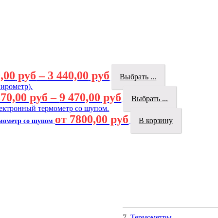
,00
руб
–
3 440,00
руб
Выбрать ...
370,00
руб
–
9 470,00
руб
Выбрать ...
от 7800,00 руб
В корзину
ермометр со щупом
Термометры