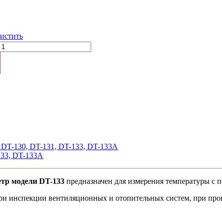
истить
 DT-130, DT-131, DT-133, DT-133A
133, DT-133A
тр модели DT-133
предназначен для измерения температуры с 
и инспекции вентиляционных и отопительных систем, при пров