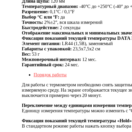
Длина щупа:
120 мм
Температурный диапазон:
-40°C до +250°C (-40° до 
Разрешение:
0,1°C / 0,1°F
Выбор °C или °F:
да
Точность:
2%±2°, вся шкала измерений
Быстродействие:
2 секунды
Отображение максимальных и минимальных знач
Фиксация показаний текущей температуры DATA
Элемент питания:
LR44 (1,5В), заменяемый
Габариты с упаковкой:
23,5х7,5х2 см
Вес:
53 г
Межповерочный интервал:
12 мес.
Гарантийный срок:
24 мес.
Порядок работы
Для работы с термометром необходимо снять защитный
измеряемую среду. На экране отображается текущее з
выключается примерно через 20 минут.
Переключение между единицами измерения темпера
Единицу измерения температуры можно изменить с °C 
Фиксация показаний текущей температуры «
Hold
»
В стандартном режиме работы нажать кнопку выбора 