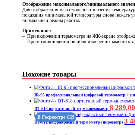
Отображение
максимального
/м
инимального
значе
Для отображения максимального значения температу
показания минимальной температуры снова нажать ук
нормальный режим работы.
Примечание:
– При включении термометра на ЖК-экране отображает
– При возникновении ошибок измерений заменить эле
Похожие товары
IR-95 профессиональный цифровой термометр + и
8 289,0
DT-618 портативный термоанемометр
В Госреестре СИ
3 4
DT-812 инфракрасный термометр (пирометр)