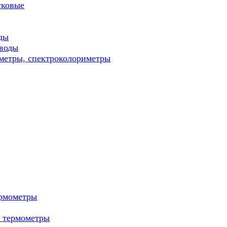
уковые
ды
 воды
метры, спектроколориметры
ермометры
е термометры