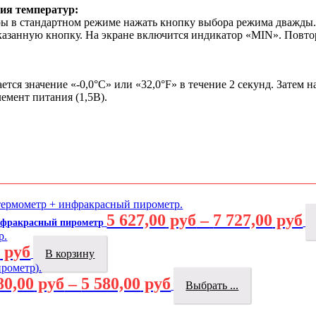
ния
температур:
ры в стандартном режиме нажать кнопку выбора режима дважды
азанную кнопку. На экране включится индикатор «MIN». Повтор
ся значение «-0,0°С» или «32,0°F» в течение 2 секунд. Затем н
мент питания (1,5В).
5 627,00
руб
–
7 727,00
руб
нфракрасный пирометр
0
руб
В корзину
80,00
руб
–
5 580,00
руб
Выбрать ...