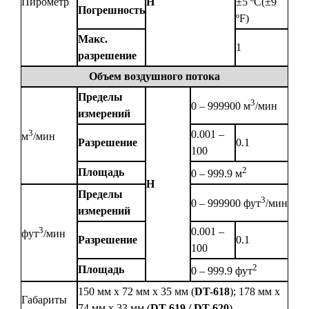
Пирометр
Н
±5 ºС(±9
Погрешность
ºF)
Макс.
1
разрешение
Объем воздушного потока
Пределы
3
0 – 999900 м
/мин
измерений
3
0.001 –
м
/мин
Разрешение
0.1
100
2
Площадь
0 – 999.9 м
Н
Пределы
3
0 – 999900 фут
/мин
измерений
3
0.001 –
фут
/мин
Разрешение
0.1
100
2
Площадь
0 – 999.9 фут
150 мм х 72 мм х 35 мм (
DT-618
); 178 мм х
Габариты
74 мм х 33 мм (
DT-619 / DT-620
)