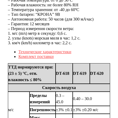
– Рабочая температура: от 0 до 50ºC
– Рабочая влажность: не более 80% RH
– Температура хранения: от -40 до 60ºC
– Тип батареи: “КРОНА” 9В
– Автономная работа: 50 часов (для 300 мАчас)
– Гарантия: 12 месяцев
– Период измерения скорости ветра:
1. м/с (m/s) метр в секунду: 0,6 с.
2. узлы (knots) морская миля в час: 1,2 с.
3. км/ч (km/h) километр в час: 2,2 с.
Технические характеристики
Комплект поставки
ТТД нормируются при:
(23 ± 5) °С, отн.
DT-618
DT-619
DT-620
влажность ≤ 80%
Скорость воздуха
Пределы
0.3 –
0.40 – 30.0
измерений
45.0
м/с
Погрешность
±3% ±0.1
±3% ±0.20 м/с
Макс.