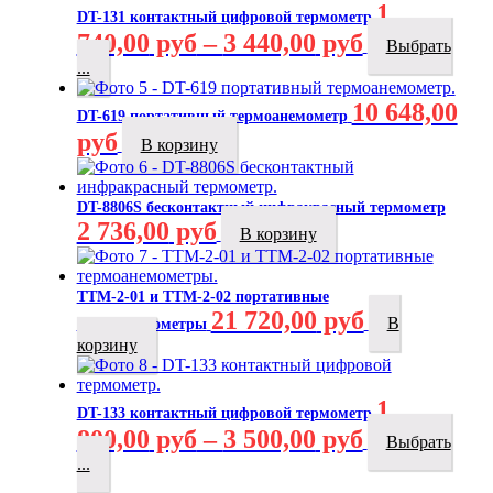
1
DT-131 контактный цифровой термометр
740,00
руб
–
3 440,00
руб
Выбрать
...
10 648,00
DT-619 портативный термоанемометр
руб
В корзину
DT-8806S бесконтактный инфракрасный термометр
2 736,00
руб
В корзину
ТТМ-2-01 и ТТМ-2-02 портативные
21 720,00
руб
В
термоанемометры
корзину
1
DT-133 контактный цифровой термометр
800,00
руб
–
3 500,00
руб
Выбрать
...