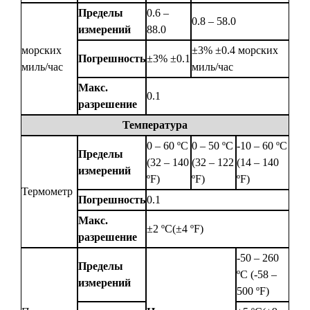
Пределы
0.6 –
0.8 – 58.0
измерений
88.0
морских
±3% ±0.4 морских
Погрешность
±3% ±0.1
миль/час
миль/час
Макс.
0.1
разрешение
Температура
0 – 60 ºС
0 – 50 ºС
-10 – 60 ºС
Пределы
(32 – 140
(32 – 122
(14 – 140
измерений
ºF)
ºF)
ºF)
Термометр
Погрешность
0.1
Макс.
±2 ºС(±4 ºF)
разрешение
-50 – 260
Пределы
ºС (-58 –
измерений
500 ºF)