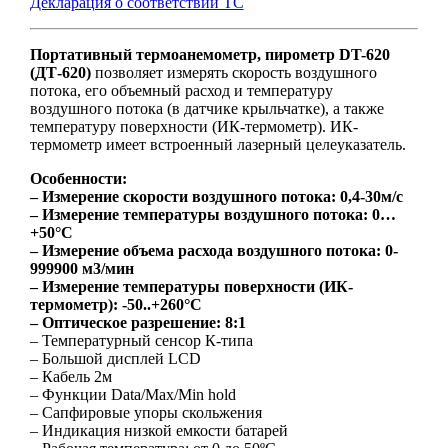
Декларация о соответствии ТС
Портативный термоанемометр, пирометр DT-620
(ДТ-620)
позволяет измерять скорость воздушного
потока, его объемный расход и температуру
воздушного потока (в датчике крыльчатке), а также
температуру поверхности (ИК-термометр). ИК-
термометр имеет встроенный лазерный целеуказатель.
Особенности:
– Измерение скорости воздушного потока: 0,4-30м/с
– Измерение температуры воздушного потока: 0…
+50°C
– Измерение объема расхода воздушного потока: 0-
999900 м3/мин
– Измерение температуры поверхности (ИК-
термометр): -50..+260°C
– Оптическое разрешение: 8:1
– Температурный сенсор К-типа
– Большой дисплей LCD
– Кабель 2м
– Функции Data/Max/Min hold
– Сапфировые упоры скольжения
– Индикация низкой емкости батарей