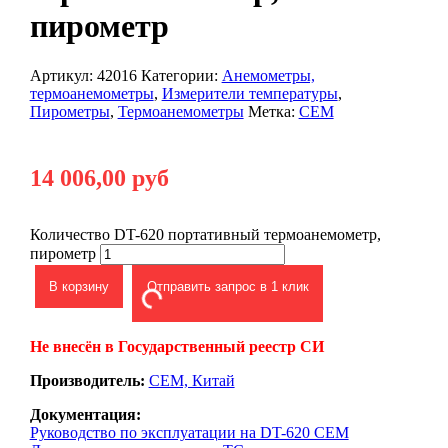
пирометр
Артикул:
42016
Категории:
Анемометры,
термоанемометры
,
Измерители температуры
,
Пирометры
,
Термоанемометры
Метка:
СЕМ
14 006,00
руб
Количество DT-620 портативный термоанемометр,
пирометр
В корзину
Отправить запрос в 1 клик
Не внесён в Государственный реестр СИ
Производитель:
CEM, Китай
Документация:
Руководство по эксплуатации на DT-620 CEM