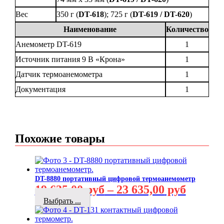
Вес
350 г (
DT-618
); 725 г (
DT-619 / DT-620
)
Наименование
Количество
Анемометр DT-619
1
Источник питания 9 В «Крона»
1
Датчик термоанемометра
1
Документация
1
Похожие товары
DT-8880 портативный цифровой термоанемометр
19 635,00
руб
–
23 635,00
руб
Выбрать ...