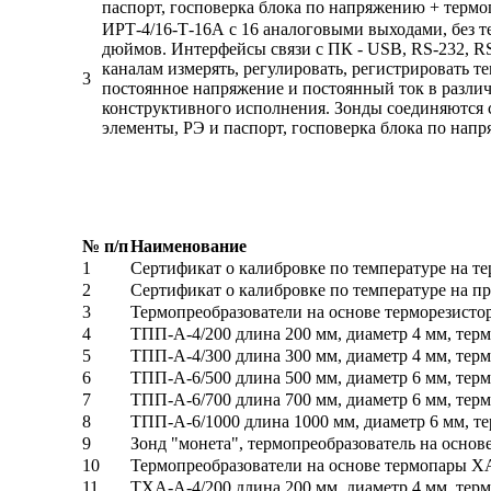
паспорт, госповерка блока по напряжению + термоп
ИРТ-4/16-Т-16А c 16 аналоговыми выходами, без 
дюймов. Интерфейсы связи с ПК - USB, RS-232, RS-
каналам измерять, регулировать, регистрировать т
3
постоянное напряжение и постоянный ток в разли
конструктивного исполнения. Зонды соединяются с
элементы, РЭ и паспорт, госповерка блока по напр
№ п/п
Наименование
1
Сертификат о калибровке по температуре на те
2
Сертификат о калибровке по температуре на пр
3
Термопреобразователи на основе терморезистора
4
ТПП-А-4/200 длина 200 мм, диаметр 4 мм, термо
5
ТПП-А-4/300 длина 300 мм, диаметр 4 мм, термо
6
ТПП-А-6/500 длина 500 мм, диаметр 6 мм, термо
7
ТПП-А-6/700 длина 700 мм, диаметр 6 мм, термо
8
ТПП-А-6/1000 длина 1000 мм, диаметр 6 мм, тер
9
Зонд "монета", термопреобразователь на основе
10
Термопреобразователи на основе термопары ХА,
11
ТХА-А-4/200 длина 200 мм, диаметр 4 мм, терм