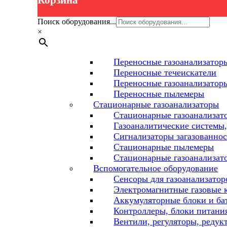
Корзина
Поиск оборудования...
×
Переносные газоанализаторы
Переносные течеискатели
Переносные газоанализатор
Переносные пылемеры
Стационарные газоанализаторы
Стационарные газоанализат
Газоаналитические системы,
Сигнализаторы загазованнос
Стационарные пылемеры
Стационарные газоанализат
Вспомогательное оборудование
Сенсоры для газоанализатор
Электромагнитные газовые 
Аккумуляторные блоки и ба
Контроллеры, блоки питания
Вентили, регуляторы, редук