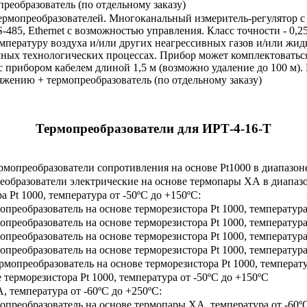
реобразователь (по отдельному заказу)
термопреобразователей. Многоканальный измеритель-регулятор 
485, Ethernet с возможностью управления. Класс точности - 0,2
емпературу воздуха и/или других неагрессивных газов и/или жидк
чных технологических процессах. Прибор может комплектоватьс
 прибором кабелем длиной 1,5 м (возможно удаление до 100 м).
яжению + термопреобразователь (по отдельному заказу)
Термопреобразователи для ИРТ-4-16-Т
рмопреобразователи сопротивления на основе Pt1000 в диапазоне 
еобразователи электрические на основе термопары ХА в диапазон
 Pt 1000, температура от -50ºС до +150ºС:
преобразователь на основе терморезистора Pt 1000, температура
преобразователь на основе терморезистора Pt 1000, температура
преобразователь на основе терморезистора Pt 1000, температура
преобразователь на основе терморезистора Pt 1000, температура
мопреобразователь на основе терморезистора Pt 1000, температу
 терморезистора Pt 1000, температура от -50ºС до +150ºС
 температура от -60ºС до +250ºС:
опреобразователь на основе термопары ХА, температура от -60º