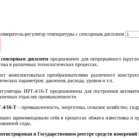
измеритель-регулятор температуры с сенсорным дисплеем
с сенсорным дисплеем
предназначен для непрерывного (кругло
тока в различных технологических процессах.
жет комплектоваться преобразователями различного конструк
ческих параметров: давления, расхода, уровня и т.п.
гуляторы ИРТ-4/16-Т предназначены для построения автомати
азличных отраслях промышленности.
-4/16-Т
– промышленность, энергетика, сельское хозяйство, гид
ешно зарекомендовали себя в процессах обжига известняка и
рованной соды.
егистрирован в Государственном реестре средств измерений