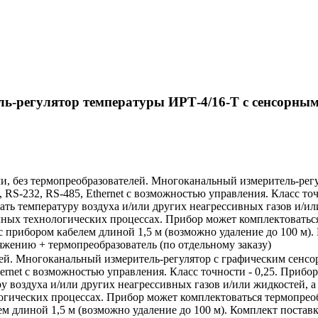
ль-регулятор температуры ИРТ-4/16-Т с сенсорным
ми, без термопреобразователей. Многоканальный измеритель-ре
RS-232, RS-485, Ethernet с возможностью управления. Класс то
вать температуру воздуха и/или других неагрессивных газов и/ил
чных технологических процессах. Прибор может комплектоватьс
 прибором кабелем длиной 1,5 м (возможно удаление до 100 м).
яжению + термопреобразователь (по отдельному заказу)
елей. Многоканальный измеритель-регулятор с графическим сенс
ernet с возможностью управления. Класс точности - 0,25. Прибо
ру воздуха и/или других неагрессивных газов и/или жидкостей, а
огических процессах. Прибор может комплектоваться термопрео
м длиной 1,5 м (возможно удаление до 100 м). Комплект постав