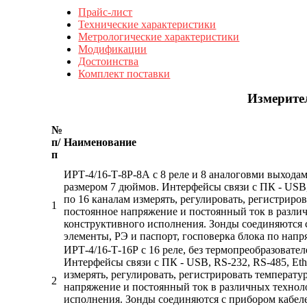
Прайс-лист
Технические характеристики
Метрологические характеристики
Модификации
Достоинства
Комплект поставки
Измерите
№
п/
Наименование
п
ИРТ-4/16-Т-8Р-8А с 8 реле и 8 аналоговми выхода
размером 7 дюймов. Интерфейсы связи с ПК - USB, 
по 16 каналам измерять, регулировать, регистриро
1
постоянное напряжение и постоянный ток в разли
конструктивного исполнения. Зонды соединяются с
элементы, РЭ и паспорт, госповерка блока по напр
ИРТ-4/16-Т-16Р с 16 реле, без термопреобразоват
Интерфейсы связи с ПК - USB, RS-232, RS-485, Eth
измерять, регулировать, регистрировать температу
2
напряжение и постоянный ток в различных технол
исполнения. Зонды соединяются с прибором кабеле