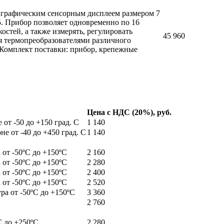
с графическим сенсорным дисплеем размером 7
5. Прибор позволяет одновременно по 16
остей, а также измерять, регулировать
45 960
я термопреобразователями различного
 Комплект поставки: прибор, крепежные
Цена с НДС (20%), руб.
от -50 до +150 град. С
1 140
е от -40 до +450 град. С
1 140
 от -50ºС до +150ºС
2 160
 от -50ºС до +150ºС
2 280
 от -50ºС до +150ºС
2 400
 от -50ºС до +150ºС
2 520
ра от -50ºС до +150ºС
3 360
2 760
С до +250ºС
2 280