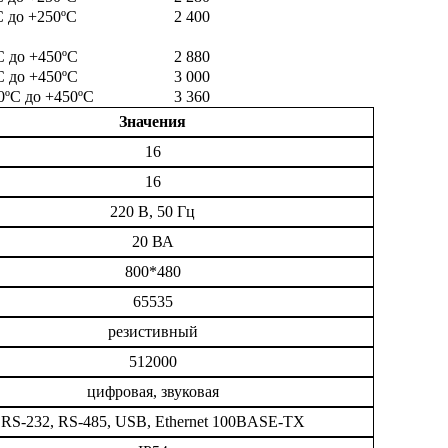
С до +250ºС
2 400
С до +450ºС
2 880
С до +450ºС
3 000
0ºС до +450ºС
3 360
Значения
16
16
220 В, 50 Гц
20 ВА
800*480
65535
резистивный
512000
цифровая, звуковая
RS-232, RS-485, USB, Ethernet 100BASE-TX