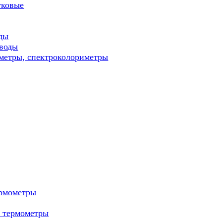
уковые
ды
 воды
метры, спектроколориметры
ермометры
е термометры