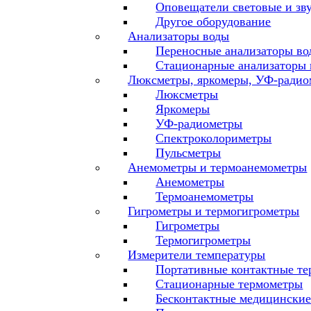
Оповещатели световые и зв
Другое оборудование
Анализаторы воды
Переносные анализаторы во
Стационарные анализаторы
Люксметры, яркомеры, УФ-радио
Люксметры
Яркомеры
УФ-радиометры
Спектроколориметры
Пульсметры
Анемометры и термоанемометры
Анемометры
Термоанемометры
Гигрометры и термогигрометры
Гигрометры
Термогигрометры
Измерители температуры
Портативные контактные т
Стационарные термометры
Бесконтактные медицински