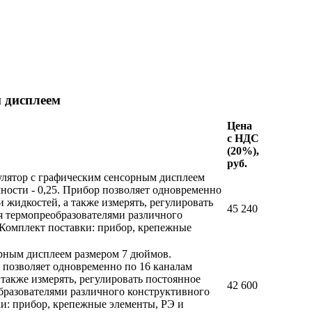
 дисплеем
Цена
с НДС
(20%),
руб.
гулятор с графическим сенсорным дисплеем
чности - 0,25. Прибор позволяет одновременно
и жидкостей, а также измерять, регулировать
45 240
я термопреобразователями различного
 Комплект поставки: прибор, крепежные
орным дисплеем размером 7 дюймов.
р позволяет одновременно по 16 каналам
 также измерять, регулировать постоянное
42 600
бразователями различного конструктивного
ки: прибор, крепежные элементы, РЭ и