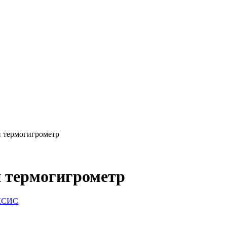
 термогигрометр
 термогигрометр
КСИС