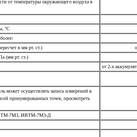
сти от температуры окружающего воздуха в
ы, °С
более:
ресчет в мм рт. ст.)
о
 (мм рт. ст.)
от 2-х аккумуля
ель может осуществлять запись измерений в
исей пронумерованных точек, просмотреть
ИВТМ-7М3, ИВТМ-7М3-Д