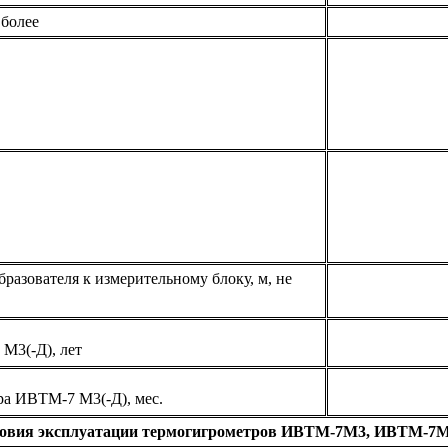
 более
разователя к измерительному блоку, м, не
М3(-Д), лет
ра ИВТМ-7 М3(-Д), мес.
овия эксплуатации термогигрометров ИВТМ-7М3, ИВТМ-7