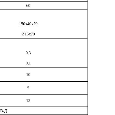
60
150x40x70
Ø15х70
0,3
0,1
10
5
12
М3-Д