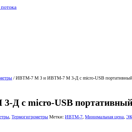
 потока
ометры
/ ИВТМ-7 М 3 и ИВТМ-7 М 3-Д c micro-USB портативный
3-Д c micro-USB портативный
етры
,
Термогигрометры
Метки:
ИВТМ-7
,
Минимальная цена
,
Э