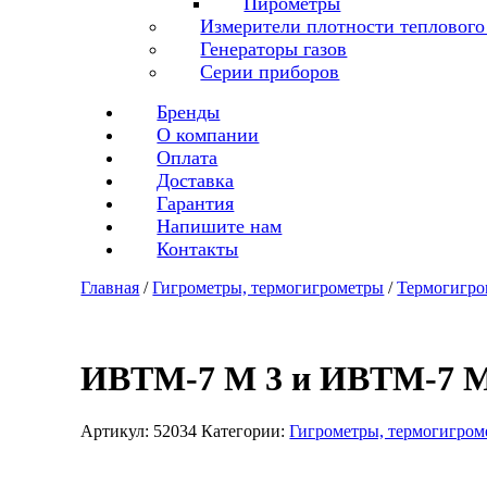
Пирометры
Измерители плотности теплового
Генераторы газов
Серии приборов
Бренды
О компании
Оплата
Доставка
Гарантия
Напишите нам
Контакты
Главная
/
Гигрометры, термогигрометры
/
Термогигр
ИВТМ-7 М 3 и ИВТМ-7 М 
Артикул:
52034
Категории:
Гигрометры, термогигром