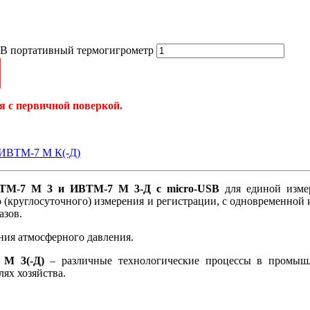
B портативный термогигрометр
я с первичной поверкой.
, ИВТМ-7 М К(-Д)
ИВТМ-7 М 3 и ИВТМ-7 М 3-Д c micro-USB
для единой изме
о (круглосуточного) измерения и регистрации, c одновременно
азов.
ния атмосферного давления.
7 М 3(-Д)
– различные технологические процессы в промышле
ях хозяйства.