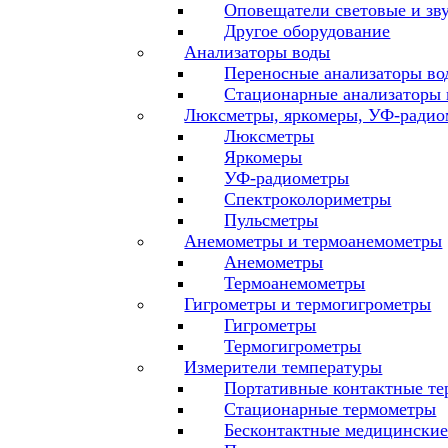
Оповещатели световые и зв
Другое оборудование
Анализаторы воды
Переносные анализаторы во
Стационарные анализаторы
Люксметры, яркомеры, УФ-радио
Люксметры
Яркомеры
УФ-радиометры
Спектроколориметры
Пульсметры
Анемометры и термоанемометры
Анемометры
Термоанемометры
Гигрометры и термогигрометры
Гигрометры
Термогигрометры
Измерители температуры
Портативные контактные т
Стационарные термометры
Бесконтактные медицински