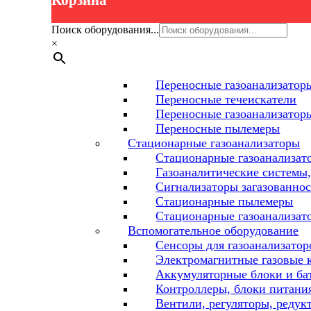
Корзина
Поиск оборудования...
×
Переносные газоанализаторы
Переносные течеискатели
Переносные газоанализатор
Переносные пылемеры
Стационарные газоанализаторы
Стационарные газоанализат
Газоаналитические системы,
Сигнализаторы загазованнос
Стационарные пылемеры
Стационарные газоанализат
Вспомогательное оборудование
Сенсоры для газоанализатор
Электромагнитные газовые 
Аккумуляторные блоки и ба
Контроллеры, блоки питания
Вентили, регуляторы, редук