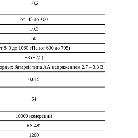
±0,2
от -45 до +60
±0,2
60
т 840 до 1060 гПа (от 630 до 795)
±3 (±2,5)
торных батарей типа АА напряжением 2,7 – 3,3 В
0,015
64
10000 измерений
RS-485
1200