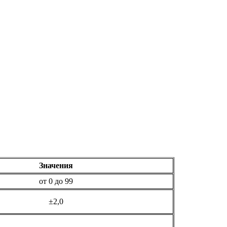
Значения
от 0 до 99
±2,0