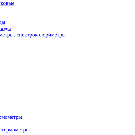
уковые
ды
 воды
метры, спектроколориметры
ермометры
е термометры