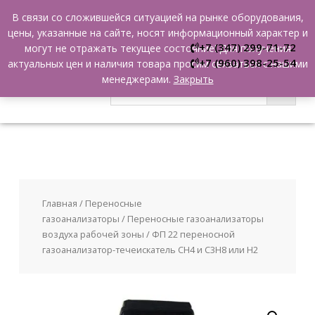
Skip
В связи со сложившейся ситуацией на рынке оборудования,
0
to
цены, указанные на сайте, носят информационный характер и
content
+7 (347) 299-71-72
могут не отражать текущее состояние! Для получения
+7 (960) 398-25-54
актуальных цен и наличия товара просим связаться с нашими
менеджерами.
Закрыть
Главная
/
Переносные
газоанализаторы
/
Переносные газоанализаторы
воздуха рабочей зоны
/ ФП 22 переносной
газоанализатор-течеискатель CH4 и C3H8 или Н2