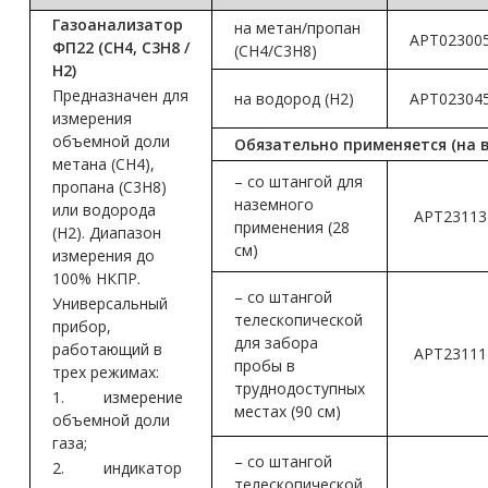
Газоанализатор
на метан/пропан
АРТ02300
ФП22 (СН4, С3Н8 /
(CH4/C3H8)
Н2)
Предназначен для
на водород (H2)
АРТ02304
измерения
объемной доли
Обязательно применяется (на 
метана (СН4),
– со штангой для
пропана (С3Н8)
наземного
или водорода
АРТ23113
применения (28
(Н2). Диапазон
см)
измерения до
100% НКПР.
– со штангой
Универсальный
телескопической
прибор,
для забора
работающий в
АРТ23111
пробы в
трех режимах:
труднодоступных
1. измерение
местах (90 см)
объемной доли
газа;
– со штангой
2. индикатор
телескопической