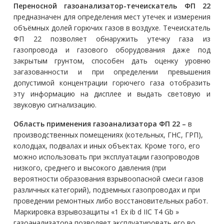
Переносной газоанализатор-течеискатель ФП 22
Н2
предназначен для определения мест утечек и измерения
объёмных долей горючих газов в воздухе. Течеискатель
ФП 22 позволяет обнаружить утечку газа из
газопровода и газового оборудования даже под
закрытым грунтом, способен дать оценку уровню
загазованности и при определении превышения
допустимой концентрации горючего газа отобразить
эту информацию на дисплее и выдать световую и
звуковую сигнализацию.
Область применения газоанализатора ФП 22 –
в
производственных помещениях (котельных, ГНС, ГРП),
колодцах, подвалах и иных объектах. Кроме того, его
можно использовать при эксплуатации газопроводов
низкого, среднего и высокого давления (при
вероятности образования взрывоопасной смеси газов
различных категорий), подземных газопроводах и при
проведении ремонтных либо восстановительных работ.
Маркировка взрывозащиты «1 Ex ib d IIC T4 Gb »
газоанализатора позволяет эксплуатировать его во