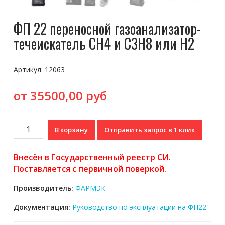
ФП 22 переносной газоанализатор-
течеискатель CH4 и C3H8 или Н2
Артикул:
12063
от 35500,00 руб
Количество
В корзину
Отправить запрос в 1 клик
ФП
22
Внесён в Государственный реестр СИ.
переносной
Поставляется с первичной поверкой.
газоанализатор-
течеискатель
Производитель:
ФАРМЭК
CH4
и
Документация:
Руководство по эксплуатации на ФП22
C3H8
или